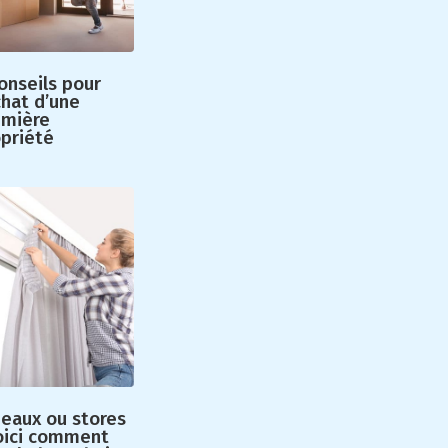
onseils pour
chat d’une
emière
opriété
deaux ou stores
Voici comment