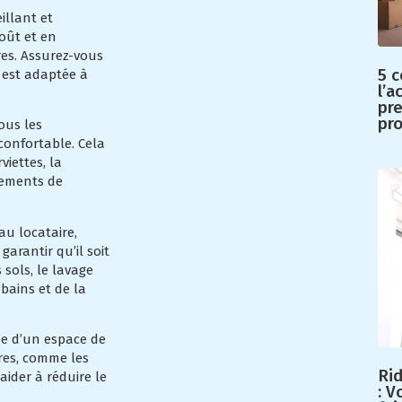
illant et
oût et en
es. Assurez-vous
5 c
 est adaptée à
l’a
pr
pr
ous les
confortable. Cela
viettes, la
ipements de
au locataire,
arantir qu’il soit
 sols, le lavage
 bains et de la
se d’un espace de
ires, comme les
Ri
aider à réduire le
: 