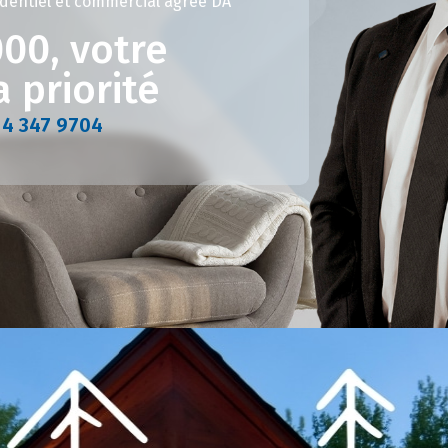
identiel et commercial agréé DA
00, votre
a priorité
14 347 9704