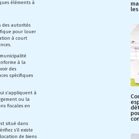
lques éléments à
mai
les
 des autorités
ifique pour louer
ation à court
ances.
 municipalité
onforme à la
voir des
nces spécifiques
qui s’appliquent à
Co
ergement ou la
es
ns fiscales en
dé
po
co
est situé dans
fiez s’il existe
 location de biens