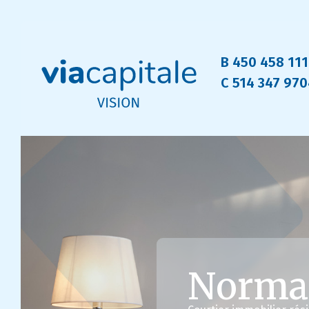
B 450 458 11
C 514 347 97
Norma