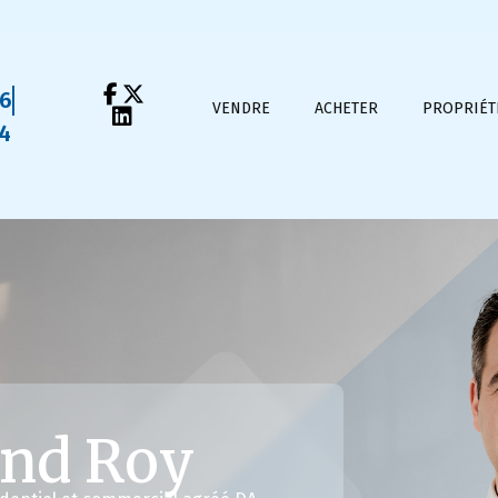
16
VENDRE
ACHETER
PROPRIÉT
04
nd Roy