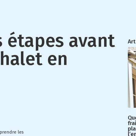
s étapes avant
Art
halet en
Que
fra
pla
mprendre les
l’e