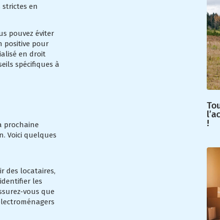
 strictes en
us pouvez éviter
n positive pour
alisé en droit
eils spécifiques à
Tou
l’a
!
la prochaine
n. Voici quelques
r des locataires,
dentifier les
Assurez-vous que
 électroménagers