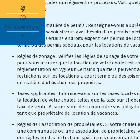
réglementations locales qui régissent ce processus. Voici que
Abonnez-vous à l'alerte immobilière
prendre en compte :
Exigences en matière de permis : Renseignez-vous auprès
View more
locales pour savoir si vous avez besoin d’un permis spéc
votre chalet. Certains endroits exigent des permis de loc
terme ou des permis spéciaux pour les locations de vac
Règles de zonage : Vérifiez les règles de zonage de votre
pour vous assurer que la location de votre chalet est c
réglementation en vigueur. Certains quartiers peuvent a
restrictions sur les locations à court terme ou des exige
en matière d’utilisation des propriétés.
Taxes applicables : Informez-vous sur les taxes locales 
la location de votre chalet, telles que la taxe sur l’héb
taxe de vente. Assurez-vous de comprendre vos obligatio
tant que propriétaire de location de vacances.
Règles de l’association de propriétaires : Si votre chalet 
une communauté ou une association de propriétaires, véri
des règles ou des restrictions spécifiques concernant la