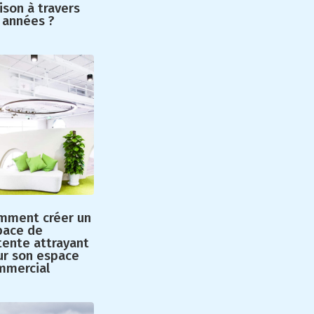
son à travers
 années ?
mment créer un
pace de
tente attrayant
ur son espace
mmercial