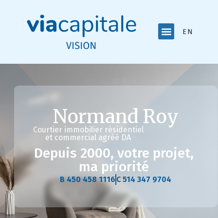
ENGLISH
Normand Roy
Courtier immobilier résidentiel
et commercial agréé DA
Depuis 2000, votre projet,
ma priorité
B 450 458 1116
C 514 347 9704